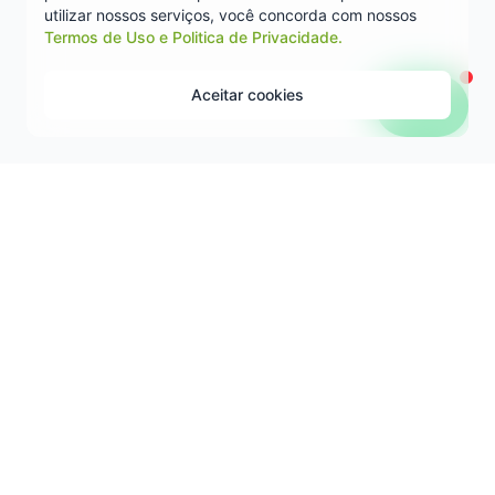
utilizar nossos serviços, você concorda com nossos
Termos de Uso e Politica de Privacidade.
Aceitar cookies
R. Gildelito Ferraz - Jequiezinho, Jequié - BA, 45208-415
(73) 9 3300-5966
sumtran@jequie.ba.gov.br
Seg - Qui: 08:00 - 18:00 Sex: 08:00 - 14:00